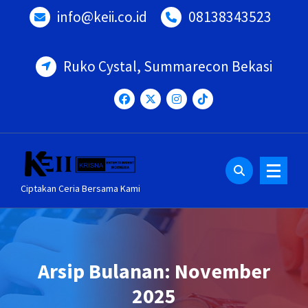
Lewati
info@keii.co.id
08138343523
ke
konten
Ruko Cystal, Summarecon Bekasi
Ciptakan Ceria Bersama Kami
Arsip Bulanan: November
2025