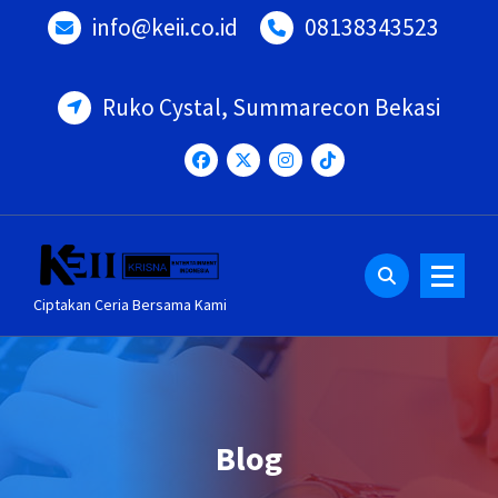
Lewati
info@keii.co.id
08138343523
ke
konten
Ruko Cystal, Summarecon Bekasi
Ciptakan Ceria Bersama Kami
Blog