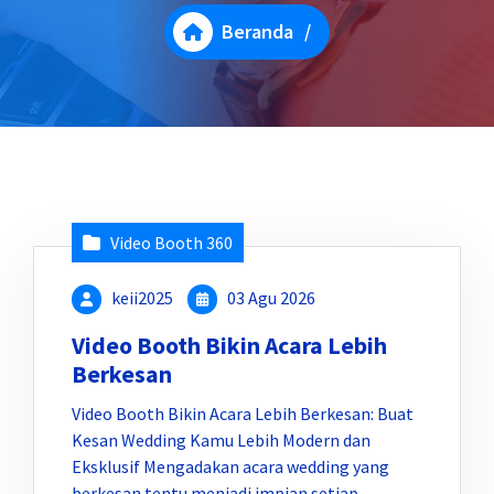
Beranda
/
Video Booth 360
keii2025
03 Agu 2026
Video Booth Bikin Acara Lebih
Berkesan
Video Booth Bikin Acara Lebih Berkesan: Buat
Kesan Wedding Kamu Lebih Modern dan
Eksklusif Mengadakan acara wedding yang
berkesan tentu menjadi impian setiap