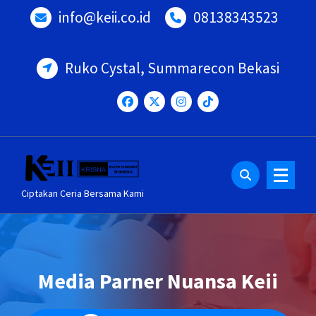
Lewati
info@keii.co.id
08138343523
ke
konten
Ruko Cystal, Summarecon Bekasi
Ciptakan Ceria Bersama Kami
Media Parner Nuansa Keii