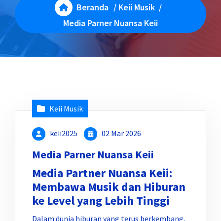
Beranda
/
Keii Musik
/
Media Parner Nuansa Keii
Keii Musik
keii2025
02 Mar 2026
Media Parner Nuansa Keii
Media Partner Nuansa Keii:
Membawa Musik dan Hiburan
ke Level yang Lebih Tinggi
Dalam dunia hiburan yang terus berkembang,