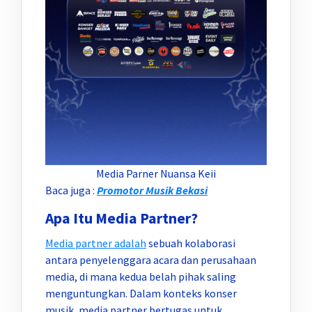
Media Parner Nuansa Keii
Baca juga :
Promotor Musik Bekasi
Apa Itu Media Partner?
Media partner adalah
sebuah kolaborasi
antara penyelenggara acara dan perusahaan
media, di mana kedua belah pihak saling
menguntungkan. Dalam konteks konser
musik, media partner bertugas untuk