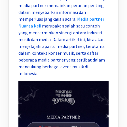
media partner memainkan peranan penting
dalam menyebarkan informasi dan
memperluas jangkauan acara.
Media partner
Nuansa Keii
merupakan salah satu contoh
yang mencerminkan sinergi antara industri
musik dan media. Dalam artikel ini, kita akan
menjelajahi apa itu media partner, terutama
dalam konteks konser musik, serta daftar
beberapa media partner yang terlibat dalam
mendukung berbagai event musik di
Indonesia.